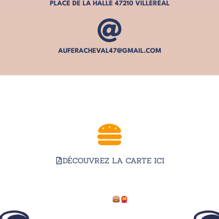
PLACE DE LA HALLE 47210 VILLERÉAL
AUFERACHEVAL47@GMAIL.COM
NOUVEAUTÉ : LA CARTE SNACKING
BURGERS, TENDERS, RIBS, KEBABS & SALADE
DÉCOUVREZ LA CARTE ICI
ENVIE D’UN BON REPAS À VILLERÉAL ?
AU FER À CHEVAL, LES GOURMANDS SONT
TOUJOURS LES BIENVENUS