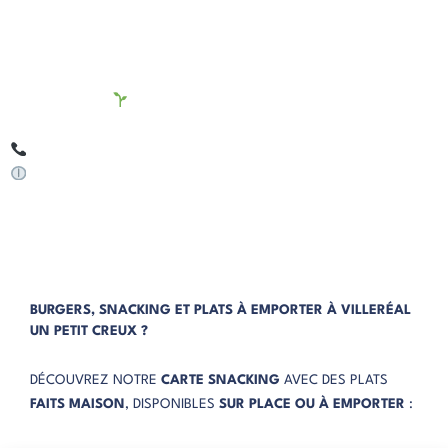
SALADES REPAS
GOURMANDES ET FRAÎCHES :
CÉSAR OU GÉSIERS
ET BIEN SÛR,
OPTIONS VÉGÉTARIENNES
À LA
CARTE
COMMANDEZ AU 09 62 65 66 31
DISPONIBLE MIDI & SOIR DU MARDI AU DIMANCHE
BURGERS, SNACKING ET PLATS À EMPORTER À VILLERÉAL
UN PETIT CREUX ?
DÉCOUVREZ NOTRE
CARTE SNACKING
AVEC DES PLATS
FAITS MAISON
, DISPONIBLES
SUR PLACE OU À EMPORTER
: