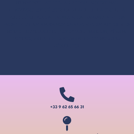
BIENVENUE AU FER À CHEVAL
, VOTRE
BAR
CONVIVIAL
SITUÉ SUR LA
PLACE DE LA HALLE À
VILLERÉAL
. ICI, ON TRINQUE, ON GRIGNOTE ET ON
PROFITE D’UNE AMBIANCE CHALEUREUSE AUTOUR DE
BIÈRES ARTISANALES, COCKTAILS MAISON, KÉBABS
JUTEUX, SALADES GOURMANDES ET BURGERS
GÉNÉREUX
.
+33 9 62 65 66 31