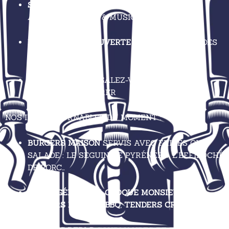
SUR PLACE
: DANS NOTRE BAR ANIMÉ,
AMBIANCE SPORT & MUSIQUE
EN TERRASSE COUVERTE
: SOUS LES ARCADES
DE VILLERÉAL
À EMPORTER
: RÉGALEZ-VOUS CHEZ VOUS,
SANS RIEN PRÉPARER
NOS INCONTOURNABLES DU MOMENT :
BURGERS MAISON
SERVIS AVEC FRITES OU
SALADE : LE SEGUIN, LE PYRÉNÉEN, L’ÉFFILOCHÉ
DE PORC…
KEBAB GÉNÉREUX
,
CROQUE MONSIEUR
,
TRAVERS DE PORC BBQ
,
TENDERS CRISPY