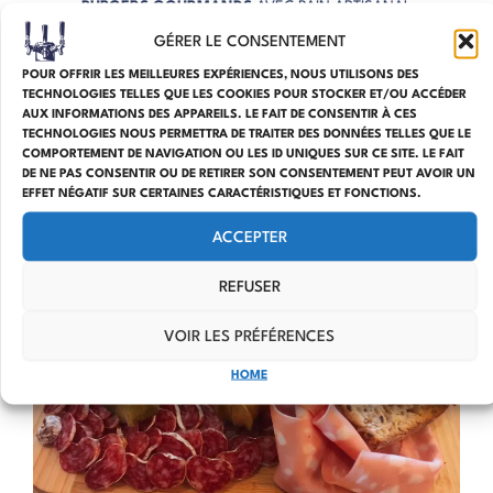
BURGERS GOURMANDS
AVEC PAIN ARTISANAL
PLANCHES APÉRO
(CHARCUTERIE, FROMAGES…)
GÉRER LE CONSENTEMENT
CROQUES GOURMANDS ET FRITES FRAÎCHES
POUR OFFRIR LES MEILLEURES EXPÉRIENCES, NOUS UTILISONS DES
PETITES ASSIETTES À PARTAGER ENTRE AMIS
TECHNOLOGIES TELLES QUE LES COOKIES POUR STOCKER ET/OU ACCÉDER
AUX INFORMATIONS DES APPAREILS. LE FAIT DE CONSENTIR À CES
TECHNOLOGIES NOUS PERMETTRA DE TRAITER DES DONNÉES TELLES QUE LE
OÙ MANGER UN BON BURGER À VILLERÉAL ?
AU FER À
COMPORTEMENT DE NAVIGATION OU LES ID UNIQUES SUR CE SITE. LE FAIT
CHEVAL !
DE NE PAS CONSENTIR OU DE RETIRER SON CONSENTEMENT PEUT AVOIR UN
EFFET NÉGATIF SUR CERTAINES CARACTÉRISTIQUES ET FONCTIONS.
ACCEPTER
REFUSER
VOIR LES PRÉFÉRENCES
HOME